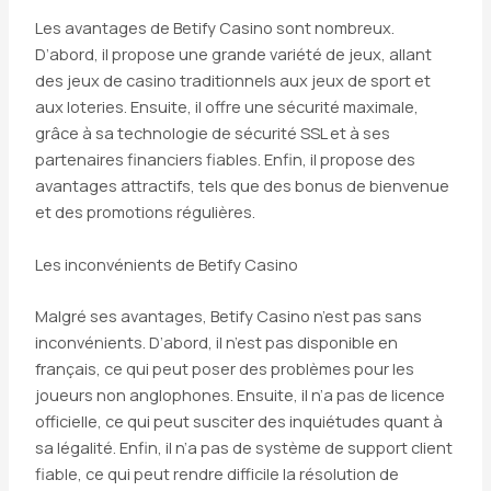
Les avantages de Betify Casino sont nombreux.
D’abord, il propose une grande variété de jeux, allant
des jeux de casino traditionnels aux jeux de sport et
aux loteries. Ensuite, il offre une sécurité maximale,
grâce à sa technologie de sécurité SSL et à ses
partenaires financiers fiables. Enfin, il propose des
avantages attractifs, tels que des bonus de bienvenue
et des promotions régulières.
Les inconvénients de Betify Casino
Malgré ses avantages, Betify Casino n’est pas sans
inconvénients. D’abord, il n’est pas disponible en
français, ce qui peut poser des problèmes pour les
joueurs non anglophones. Ensuite, il n’a pas de licence
officielle, ce qui peut susciter des inquiétudes quant à
sa légalité. Enfin, il n’a pas de système de support client
fiable, ce qui peut rendre difficile la résolution de