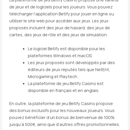
de jeux et de logiciels pour les joueurs. Vous pouvez
télécharger l’application Betify pour jouer en ligne ou
utiliser le site web pour accéder aux jeux. Les jeux
proposés incluent des jeux de hasard, des jeux de
cartes, des jeux de rôle et des jeux de simulation.
Le logiciel Betify est disponible pour les
plateformes Windows et macOS.
Les jeux proposés sont développés par des
éditeurs de jeux réputés tels que NetEnt,
Microgaming et Playtech.
La plateforme de jeu Betify Casino est
disponible en français et en anglais.
En outre, la plateforme de jeu Betify Casino propose
des bonus exclusifs pour les nouveaux joueurs. Vous
pouvez bénéficier d’un bonus de bienvenue de 100%
jusqu’à 500€, ainsi que d’autres offres promotionnelles.