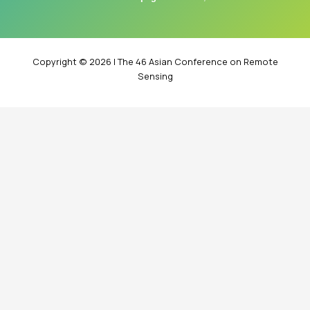
Copyright © 2026 | The 46 Asian Conference on Remote
Sensing