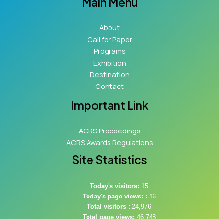
Main Menu
About
Call for Paper
Programs
Exhibition
Destination
Contact
Important Link
ACRS Proceedings
ACRS Awards Regulations
Site Statistics
Today's visitors:
15
Today's page views: :
16
Total visitors :
24,976
Total page views:
46,748