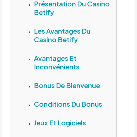
Présentation Du Casino
Betify
Les Avantages Du
Casino Betify
Avantages Et
Inconvénients
Bonus De Bienvenue
Conditions Du Bonus
Jeux Et Logiciels