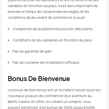
variables en fonction du pays. Il est donc important de
prendre le temps de comprendre les règles et les
conditions de jeu avant de commencer à jouer.
Complexité de la plateforme pour les débutants
Conditions de jeu variables en fonction du pays
Pas de garantie de gain
Pas de système de réclamation efficace
Bonus De Bienvenue
Le bonus de bienvenue est un excellent moyen pour les
nouveaux joueurs de commencer leur aventure au
Betify Casino. En effet, en créant un compte, vous
pouvez bénéficier d’un bonus de 100% jusqu’à 500€,