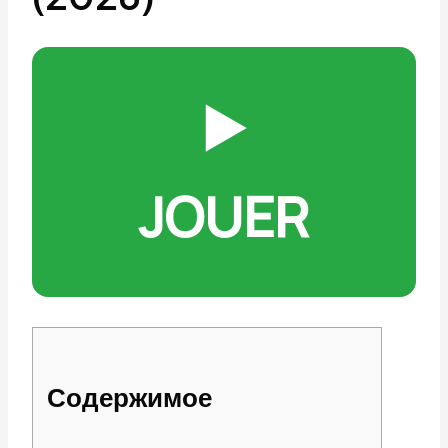
▶️
JOUER
Содержимое