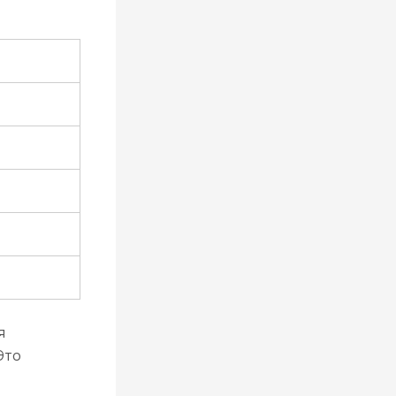
я
Это