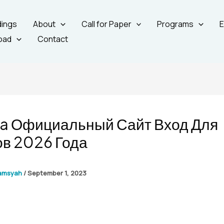
ings
About
Call for Paper
Programs
E
oad
Contact
a Официальный Сайт Вход Для
ов 2026 Года
amsyah
/
September 1, 2023