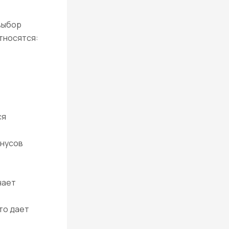
выбор
относятся:
ся
онусов
чает
то дает