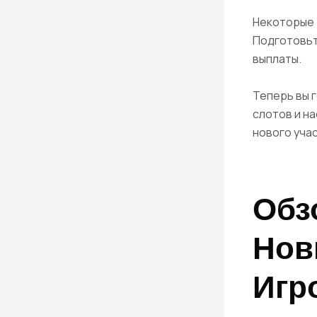
Некоторые 
Подготовьт
выплаты.
Теперь вы 
слотов и н
нового учас
Обз
Нов
Игр