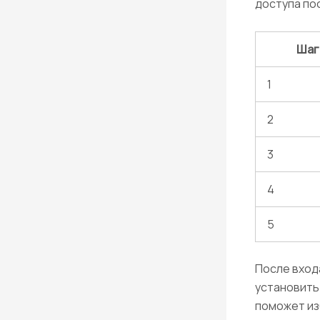
доступа по
Шаг
1
2
3
4
5
После вход
установить
поможет из