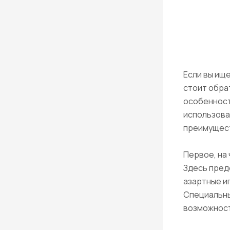
Если вы ище
стоит обра
особенност
использова
преимущест
Первое, на
Здесь пред
азартные иг
Специальны
возможност