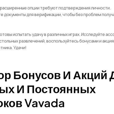
расширенные опции требуют подтверждения личности.
е документы для верификации, чтобы без проблем получ
готовы испытать удачу в различных играх. Исследуйте ас
астольных развлечений, воспользуйтесь бонусами и акция
тника. Удачи!
ор Бонусов И Акций 
ых И Постоянных
оков Vavada