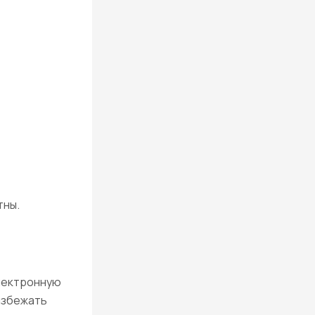
тны.
электронную
избежать