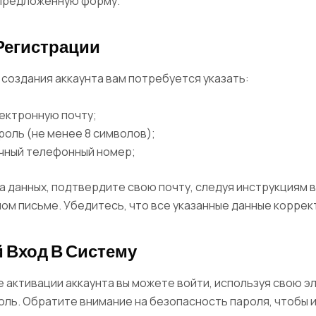
предложенную форму.
Регистрации
 создания аккаунта вам потребуется указать:
ектронную почту;
роль (не менее 8 символов);
чный телефонный номер;
а данных, подтвердите свою почту, следуя инструкциям в
ом письме. Убедитесь, что все указанные данные коррек
 Вход В Систему
е активации аккаунта вы можете войти, используя свою 
роль. Обратите внимание на безопасность пароля, чтобы 