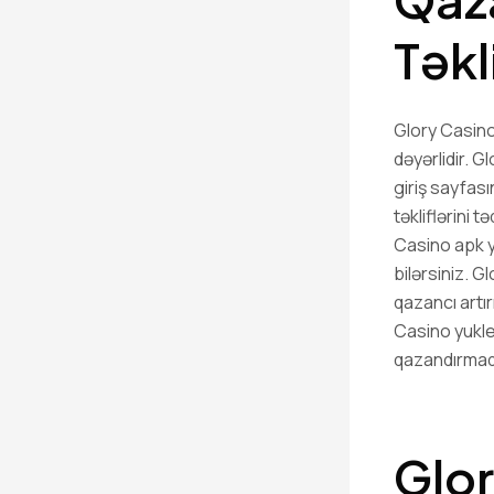
Təkli
Glory Casin
dəyərlidir. G
giriş sayfası
təkliflərini 
Casino apk y
bilərsiniz. 
qazancı artı
Casino yukle
qazandırmaq 
Glor