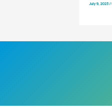
July 9, 2023
/