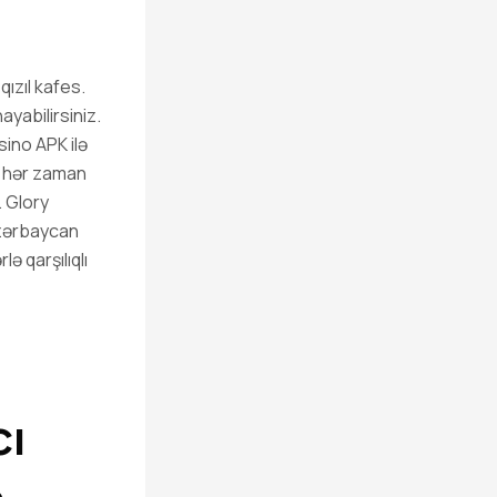
qızıl kafes.
ayabilirsiniz.
sino APK ilə
n hər zaman
. Glory
 Azərbaycan
ə qarşılıqlı
ı
s