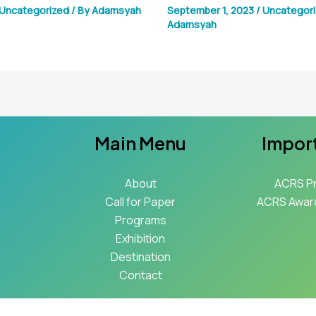
Uncategorized
/ By
Adamsyah
September 1, 2023
/
Uncategor
Adamsyah
Main Menu
Import
About
ACRS P
Call for Paper
ACRS Award
Programs
Exhibition
Destination
Contact