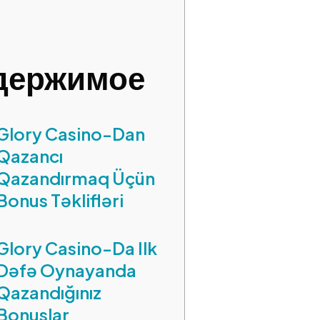
держимое
Glory Casino-Dan
Qazancı
Qazandırmaq Üçün
Bonus Təklifləri
Glory Casino-Da Ilk
Dəfə Oynayanda
Qazandığınız
Bonuslar