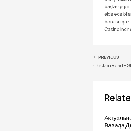
başlangıqdir
əldə edə bil
bonusu qazan
Casino indir 
PREVIOUS
Relate
Актуальн
Вавада Д